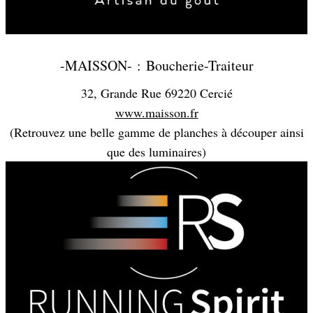
-MAISSON- : Boucherie-Traiteur
32, Grande Rue 69220 Cercié
www.maisson.fr
(Retrouvez une belle gamme de planches à découper ainsi
que des luminaires)